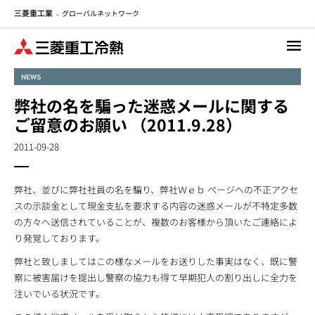
三菱重工業
グローバルネットワーク
メ
-
イ
ン
コ
NEWS
ン
テ
弊社の名を騙った迷惑メールに関する
ン
ご留意のお願い （2011.9.28）
ツ
に
2011-09-28
移
動
弊社、並びに弊社社員の名を騙り、弊社Ｗｅｂ ページへの不正アクセ
スの示談金として現金支払を要求する内容の迷惑メールが不特定多数
の方々へ送信されていることが、複数のお客様から頂いたご連絡によ
り発覚しております。
弊社と致しましてはこの様なメールをお送りした事実はなく、既に警
察に被害届けを提出し警察の協力も得て早期犯人の割り出しに全力を
注いでいる状況です。