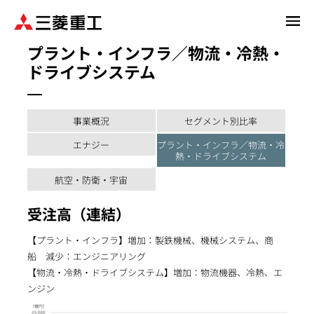
メ
イ
プラント・インフラ／物流・冷熱・
ン
ドライブシステム
コ
ン
テ
ン
事業概況
セグメント別比率
ツ
エナジー
プラント・インフラ／物流・冷
に
熱・ドライブシステム
移
航空・防衛・宇宙
動
受注高（連結）
【プラント・インフラ】増加：製鉄機械、機械システム、商
船 減少：エンジニアリング
【物流・冷熱・ドライブシステム】増加：物流機器、冷熱、エ
ンジン