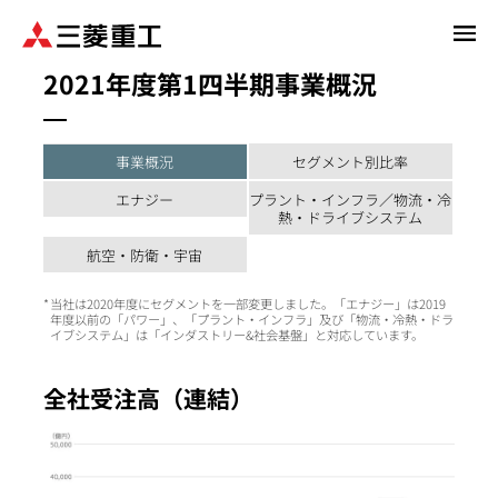
メ
イ
2021年度第1四半期事業概況
ン
コ
ン
テ
事業概況
セグメント別比率
ン
エナジー
プラント・インフラ／物流・冷
ツ
熱・ドライブシステム
に
航空・防衛・宇宙
移
動
当社は2020年度にセグメントを一部変更しました。「エナジー」は2019
年度以前の「パワー」、「プラント・インフラ」及び「物流・冷熱・ドラ
イブシステム」は「インダストリー&社会基盤」と対応しています。
全社受注高（連結）